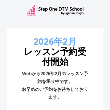
コ
ン
テ
ン
ツ
へ
2026年2月
ス
レッスン予約受
キ
ッ
付開始
プ
Webから2026年2月のレッスン予
約を承り中です。
お早めのご予約をお待ちしており
ます。